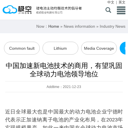
中文
|
英文
Now：
Home
» News information » Industry News
Common fault
Lithium
Media Coverage
I
analysis
Encyclopedia
中国加速新电池技术的商用，有望巩固
全球动力电池领导地位
Addtime：2021-12-23
近日全球最大也是中国最大的动力电池企业宁德时
代表示正加速钠离子电池的产业化布局，在2023年
实现规模量产，如此一来中国在全球动力电池市场