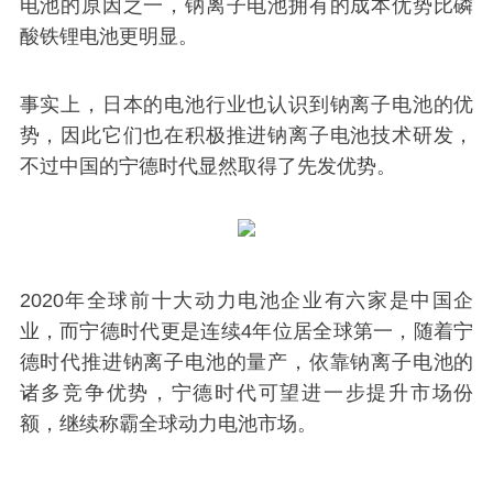
电池的原因之一，钠离子电池拥有的成本优势比磷
酸铁锂电池更明显。
事实上，日本的电池行业也认识到钠离子电池的优
势，因此它们也在积极推进钠离子电池技术研发，
不过中国的宁德时代显然取得了先发优势。
2020年全球前十大动力电池企业有六家是中国企
业，而宁德时代更是连续4年位居全球第一，随着宁
德时代推进钠离子电池的量产，依靠钠离子电池的
诸多竞争优势，宁德时代可望进一步提升市场份
额，继续称霸全球动力电池市场。