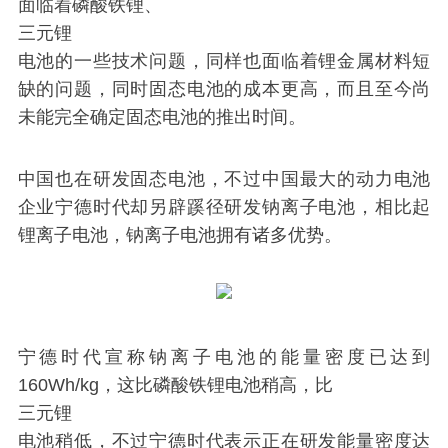
面临着磷酸铁锂、
三元锂
电池的一些技术问题，同样也面临着锂金属材料短
缺的问题，同时固态电池的成本更高，而且至今尚
未能完全确定固态电池的推出时间。
中国也在研发固态电池，不过中国最大的动力电池
企业宁德时代却另辟蹊径研发钠离子电池，相比起
锂离子电池，钠离子电池拥有诸多优势。
宁德时代宣称钠离子电池的能量密度已达到
160Wh/kg，这比磷酸铁锂电池稍高，比
三元锂
电池稍低，不过宁德时代表示正在研发能量密度达