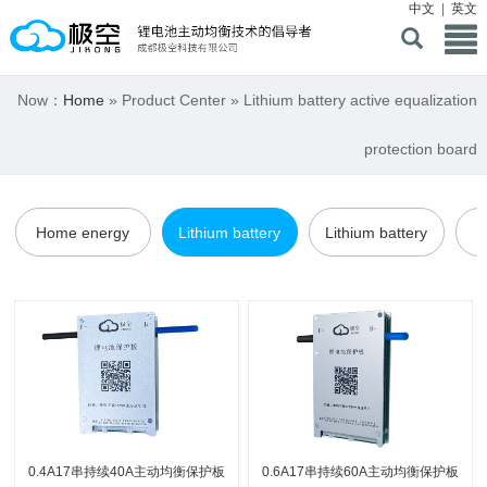
中文
|
英文
Now：
Home
» Product Center » Lithium battery active equalization
protection board
Home energy
Lithium battery
Lithium battery
storage BMS
active equalization
active equalizer
Co
protection board
0.4A17串持续40A主动均衡保护板
0.6A17串持续60A主动均衡保护板