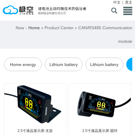
中文
|
英文
Now：
Home
» Product Center » CAN/RS485 Communication
module
Home energy
Lithium battery
Lithium battery
storage BMS
active equalization
active equalizer
Co
protection board
2.5寸液晶显示屏-支架
2.5寸液晶显示屏-圆环