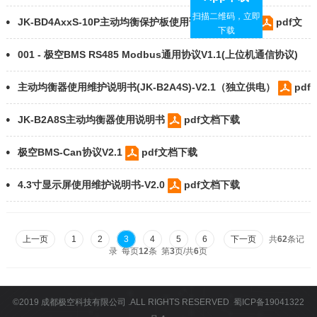
扫描二维码，立即
JK-BD4AxxS-10P主动均衡保护板使用说明书-V19.0.1
pdf文
下载
档下载
001 - 极空BMS RS485 Modbus通用协议V1.1(上位机通信协议)
pdf文档下载
主动均衡器使用维护说明书(JK-B2A4S)-V2.1（独立供电）
pdf
文档下载
JK-B2A8S主动均衡器使用说明书
pdf文档下载
极空BMS-Can协议V2.1
pdf文档下载
4.3寸显示屏使用维护说明书-V2.0
pdf文档下载
上一页
1
2
3
4
5
6
下一页
共
62
条记
录 每页
12
条 第
3
页/共
6
页
©2019
成都极空科技有限公司
.ALL RIGHTS RESERVED
蜀ICP备19041322