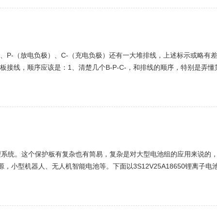
、P-（放电负极）、C-（充电负极）还有一大堆排线，上述标示或略有差
线，顺序应该是：1、清楚几个B-P-C-，和排线的顺序，特别是弄懂第
预期接好4、在100%确认排线如预期（万用表量下确认电压、顺序是否O
理系统。这个保护板有复杂也有简易，复杂是对大型电池组的应用来说的
，小型机器人、无人机智能电池等。下面以3S12V25A18650锂离
电压范围：2.3-2.7v+0.05v；3、工作电流：0–25A；4、工作温度：-...