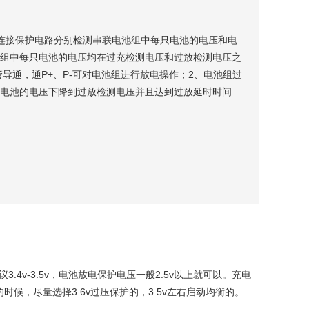
连接保护电路分别检测串联电池组中每只电池的电压和电
池组中每只电池的电压均在过充检测电压和过放检测电压之
导通，通P+、P-可对电池组进行放电操作；2、电池组过
只电池的电压下降到过放检测电压并且达到过放延时时间
OS管，禁止电池组对外输出电流，保护电池组安全，电路
为休眠电流以下，进入休眠状态的电路只有在连接充电器
4v-3.5v，电池放电保护电压一般2.5v以上就可以。充电
候，尽量选择3.6v过压保护的，3.5v左右启动均衡的。