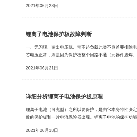
总之锂离子电池保护板的内阻越低越好，越低越不发热。保护
2021年06月23日
锂离子电池保护板故障判断
一、无闪现、输出电压低、带不起负载此类不良首要排除电
芯电压正常，则是因为保护板整个回路不通（元器件虚焊、假
极，红表笔依次接FUSE、R1电阻两端，IC的Vdd、Dout
2021年06月21日
详细分析锂离子电池保护板原理
锂离子电池（可充型）之所以要保护，是由它本身特性决定
致的保护板和一片电流保险器出现。锂离子电池的保护功能通
充放回路的电流，及时控制电流回路的通断；PTC在高温环境
2021年06月18日