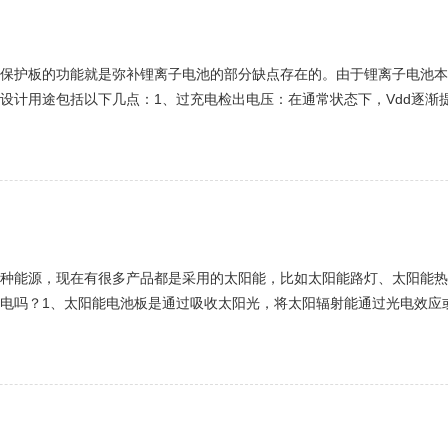
保护板的功能就是弥补锂离子电池的部分缺点存在的。由于锂离子电池本
计用途包括以下几点：1、过充电检出电压：在通常状态下，Vdd逐渐提升
变为高电平时VDD-VSS间电压。3、过放电检出电压：通常状态下，Vdd
种能源，现在有很多产品都是采用的太阳能，比如太阳能路灯、太阳能热
电吗？1、太阳能电池板是通过吸收太阳光，将太阳辐射能通过光电效应
普遍使用还有一定局限。相对于普通电池和可循环充电电池来说，太阳能电