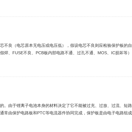
板限流大小是靠康铜丝取样电阻决定的，但持续电流能力是mos决定的。
芯不良（电芯原本无电压或电压低），假设电芯不良则应检验保护板的自
焊、FUSE不良、PCB板内部电路不通、过孔不通、MOS、IC损坏
、Cout端，P+端（假定电芯电压为3.8V），逐段进行分析，此几个检验点都应
的。由于锂离子电池本身的材料决定了它不能被过充、过放、过流、短路
常由保护电路板和PTC等电流器件协同完成，保护板是由电子电路组成，
下防止电池发生恶劣的损坏。普通锂离子电池保护板通常包括控制IC、MO