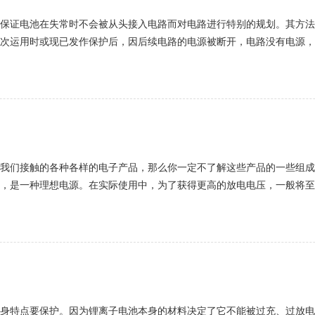
保证电池在失常时不会被从头接入电路而对电路进行特别的规划。其方法
次运用时或现已发作保护后，因后续电路的电源被断开，电路没有电源，
电，控制部分得电作业，锂离子电池才华正常运用。锂离子电池保护板激活
我们接触的各种各样的电子产品，那么你一定不了解这些产品的一些组成
，是一种理想电源。在实际使用中，为了获得更高的放电电压，一般将至
前，锂离子电池组的充电一般采用串联充电，这很重要，因为该串联充电方
其自身特点要保护。因为锂离子电池本身的材料决定了它不能被过充、过放