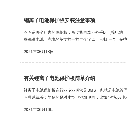
锂离子电池保护板安装注意事项
不管是哪个厂家的保护板，所要接的线不外乎B-（接电池）
些都是电池、充电的英文前一前二个字母。言归正传，保护板接
要连接时候再焊接，位置不好焊的3、在串联并联时刻排线按照
2021年06月18日
有关锂离子电池保护板简单介绍
锂离子电池保护板在行业专业叫法是BMS，也就是电池管
管理系统等；简易的是对小型电池组说的，比如小型ups电源
识。参数：1、过充电压范围：4.25-4.35v+0.05v；2、过放
2021年06月16日