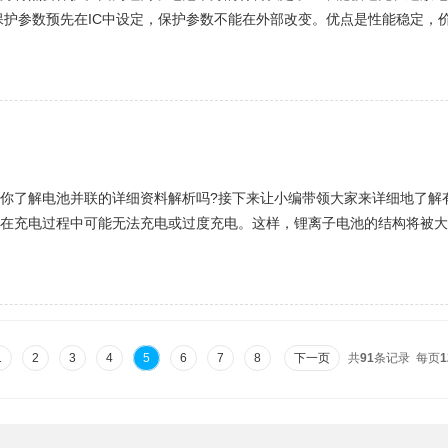
保护参数预先在IC中设定，保护参数不能在外部改变。优点是性能稳定，价
的保护参数。其优点是通用性强，应用范围广，缺点是软件运行成本高，软
你了解电池并联的详细资料解析吗?接下来让小编带领大家来详细地了解
在充电过程中可能无法充电或过度充电。这样，锂离子电池的结构将被大
相同的容量生产。假如要并联连接锂离子电池，则必须注意保持电池一致性
1
2
3
4
5
6
7
8
下一页
共
91
条记录 每页
1