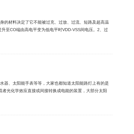
身的材料决定了它不能被过充、过放、过流、短路及超高温
至CO端由高电平变为低电平时VDD-VSS间电压。2、过
逐渐降低至DO端由高电平...
水器、太阳能手表等等，大家也都知道太阳能路灯上有的是
或者光化学效应直接或间接转换成电能的装置，大部分太阳
池属于更节能环保的绿色产品。2、关于太阳能板...