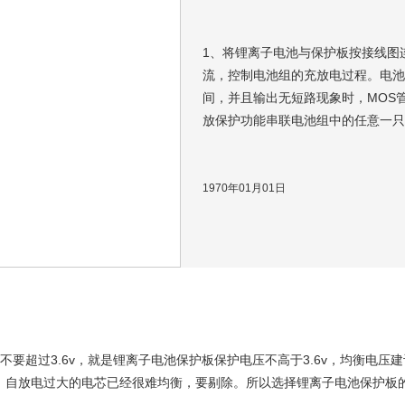
1、将锂离子电池与保护板按接线图
流，控制电池组的充放电过程。电
间，并且输出无短路现象时，MOS管
放保护功能串联电池组中的任意一
时，过放保护功能启动，切断放电M
板进入休眠状态，电路板消耗电流
后，...
1970年01月01日
过3.6v，就是锂离子电池保护板保护电压不高于3.6v，均衡电压建议3.
，自放电过大的电芯已经很难均衡，要剔除。所以选择锂离子电池保护板的时