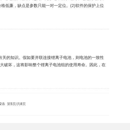
格低廉，缺点是参数只能一对一定位。(2)软件的保护上位
件运行稍微复杂锂离子电池正极材料的...
有关的知识。假如要并联连接锂离子电池，则电池的一致性
大破坏，这将影响整个锂离子电池组的使用寿命。因此，在
。最好满足以下要求：锂离子电池的电压差≤10...
2
条 第
5
页/共
8
页