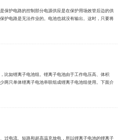
是保护电路的控制部分电源供应是在保护用场效管后边的供
保护电路是无法作业的。电池也就没有输出。这时，只要将
的方法：假定保护板由于限流保护后，有或许需求充...
，比如锂离子电池组。锂离子电池由于工作电压高、体积
少两只单体锂离子电池串联组成锂离子电池组使用。下面介
法结构简单，成本低廉且易于实现。然而，由于单个...
电、过电流、短路和超高温充放电，所以锂离子电池的锂离子