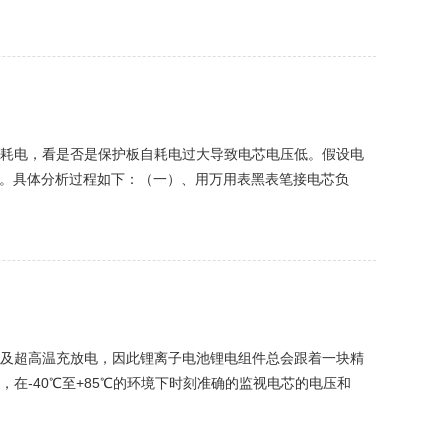
声明：本网站...
耗电，看是否是保护板自耗电过大导致电芯电压低。假设电
等）。具体分析过程如下：（一）、用万用表黑表笔接电芯负
为3.8V。若不是...
及超高温充放电，因此锂离子电池锂电组件总会跟着一块精
在-40℃至+85℃的环境下时刻准确的监视电芯的电压和
S开关、电阻、电容及辅助器件FUS...