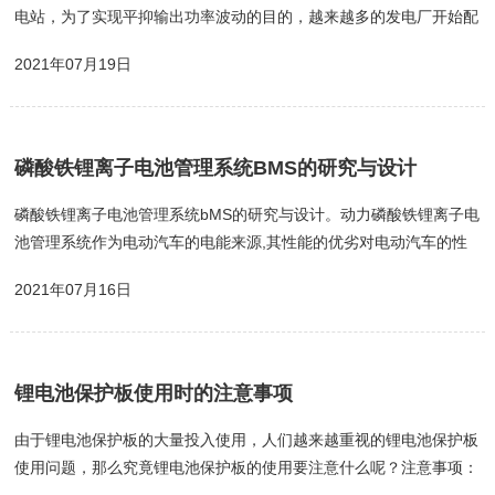
电站，为了实现平抑输出功率波动的目的，越来越多的发电厂开始配
备储能系统。独立储能电站，随着电力制度改革逐渐进入人们的视
2021年07月19日
野，以倒卖电力为生的独立储能电站逐渐出现。微电网，系统内部包
含分布式电源，用电负荷，储能系统和电网管理系统的一个小型供配
电网络。为了确保负荷的用电连续性和稳定性，每个微电网都会配备
储能系统。2、储能电池管理系统（ESBMS）与动力电池管理系统
磷酸铁锂离子电池管理系统BMS的研究与设计
（BMS）的不同之处储能电池管理系统，与动力电池管理系统非常
类似。但动力电池系统...
磷酸铁锂离子电池管理系统bMS的研究与设计。动力磷酸铁锂离子电
池管理系统作为电动汽车的电能来源,其性能的优劣对电动汽车的性
能有着决定性的影响。由于bMS锂离子电池管理系统在保障电池包的
2021年07月16日
安全性、提高锂离子电池包的使用寿命等方面的紧要用途,因此对其
进行研究具有非常实际的意义。磷酸铁锂离子电池管理系统bMS的研
究与设计锂离子电池系统庞大，要磷酸铁锂离子电池管理系统的监督
和优化，以维护其安全性、耐久性和动力性。电池管理系统bMS，它
锂电池保护板使用时的注意事项
涉及微电脑技术及测试等技术，实行动态地监控电池单元及电池包的
运行状态，能...
由于锂电池保护板的大量投入使用，人们越来越重视的锂电池保护板
使用问题，那么究竟锂电池保护板的使用要注意什么呢？注意事项：