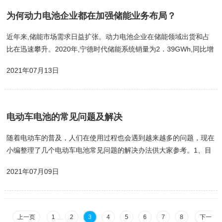
款锂离子电池保护芯片，内置有高精确度的电压检测与时间延迟电
为何动力电池企业都在加强储能业务布局？
路，重要参数如下：过充检测电压为3V，过充释放电...
近年来,储能市场需求日益扩张。动力电池企业在储能领域出货和占
比在迅速攀升。2020年,宁德时代储能系统销量为2．39GWh,同比增
长近237%;瑞浦能源今年上半年也有超过一半的出货在储能电池;国
2021年07月13日
轩高科也曾公开表示,储能业务将占到总收入的30%以上……为何动
力电池企业都在加强储能业务的布局?储能电池到底有多大的发展潜
力?储能电池与动力电池又有那些区别和联系,为何两者频频被同时提
起?为此,《电动汽车观察家》与业内人士进行深入沟通,得到的结论
电动车电池的常见问题及解决
主要有三点。一是,生产新电池做储能,利润相比动力电池更高,但...
随着电动车的普及，人们在使用过程也会遇到越来越多的问题，现在
小编整理了几个电动车电池常见问题的解决办法供大家参考。1、目
前有哪几种电池动力专用蓄电池、有DZM、EVF阀控式贫液式两大
2021年07月09日
系列和DG管式富液式电池。2、新买的电池买回家之后需要进行补充
电吗?不需要，现在的电动车电池都是使用内化成工艺制作，最好先
使用再充电，不过首次使用的时候续航里程相对会比较短，因为电池
在放置的时候会有自放电的过程，一般进行3—5次循环充电可达正
上一页
1
2
3
4
5
6
7
8
下一