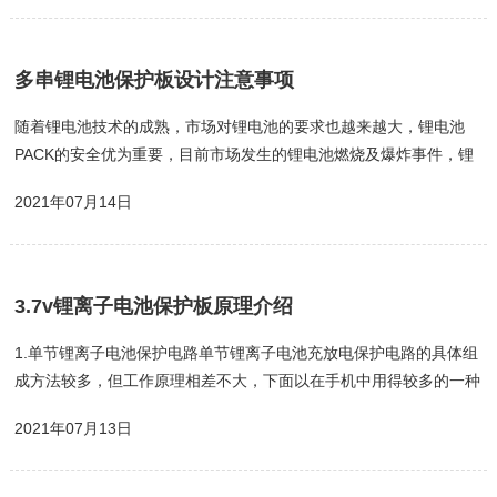
有优势些；从品质保证，长远来看，中型公司更有优势。为什么说选
择中型，有实力的公司来做更有优势呢一，功能的测试完整，决定了
保护板的质量首先我们先了解一下保护板测试项目都有哪些，保护板
多串锂电池保护板设计注意事项
的基本参数约有15项。1.过充电检测电压、2.过充电恢复电压、3.过
充电延时时间...
随着锂电池技术的成熟，市场对锂电池的要求也越来越大，锂电池
PACK的安全优为重要，目前市场发生的锂电池燃烧及爆炸事件，锂
电池本身是一个重要原因，而保护板也是很关键的因素，因为保护板
2021年07月14日
失效而造成的燃烧爆炸不在少数。特别是在多串锂电池PACK中，锂
电池只护板，只要有一串失效，就有可能导至整个电池组燃烧爆炸，
可见多串锂电池保护板在电池应用中的生要性。那么在设计多串锂电
池保护板时，需要注意那些事项呢？1.放电过电流保护设计问题：目
3.7v锂离子电池保护板原理介绍
前市场上卖的比较火的此割草机保护板，5A为正常工作电流，那么
所选择的MOS管...
1.单节锂离子电池保护电路单节锂离子电池充放电保护电路的具体组
成方法较多，但工作原理相差不大，下面以在手机中用得较多的一种
电路为例进行分析，供参考。该电路的控制芯片为DW01(或312F)，
2021年07月13日
MOS开关管为8205A，如图6所示，B+、B-分别是接电芯的正、负
极;P+、P-分别是保护板输出的正、负极;T为温度电阻(NTC)端口，
一般要与用电器的CPU配合才能进行保护控制。DWO1或312F是一