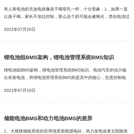
有人将电池的充放电就像孩子喝母乳一样，十分形象：1，如果一直
让孩子喝，家长不加以控制，那么这个奶可能会被喝光，类似电池过
放；2，如果家长一直不给孩子喝奶，这个奶就会积攒越来越多，类
2021年07月20日
似电池过充；3，如果孩子喝奶喝的急，容易呛奶，类似电池的过电
流保护；对于锂电池，如果不能够科学喂奶、喝奶，除了可能降低电
池使用寿命，有时可能会造成电池爆燃、爆炸等危险场景。那么如何
控制这种情况发生呢？通常情况下，在锂电池内部都会有一个专用的
锂电池组BMS架构，锂电池管理系统BMS知识
保护PCB板，与电池单元封装在一起。在它的保护下，可以控制锂电
池的输出电压在一个...
锂电池组BMS架构，锂电池管理系统BMS知识。电动汽车的动力输
出依靠电池，而锂电池管理系统BMS则是其中的核心，负责控制电
池的充电和放电以及实现电池状态估算等功能。锂电池管理系统可以
2021年07月19日
保障动力锂电池组的使用安全，是锂动力电池管理系统的首要任务。
很多人由于不是本专业，对电池等相关的知识一点都不懂。但是现在
混动、电动这么火，如果不懂一点，也说不过去。本文将介绍锂电池
管理系统BMS知识，让你摆脱电池小白的处境。锂电池组BMS架构
储能电池BMS和动力电池BMS的差异
锂电池组BMS硬件的拓扑结构分为集中式和分布式两种类型：(1)集
中式是将所有...
1、大规模储能系统的应用场景新能源电站，风力发电或者太阳能发