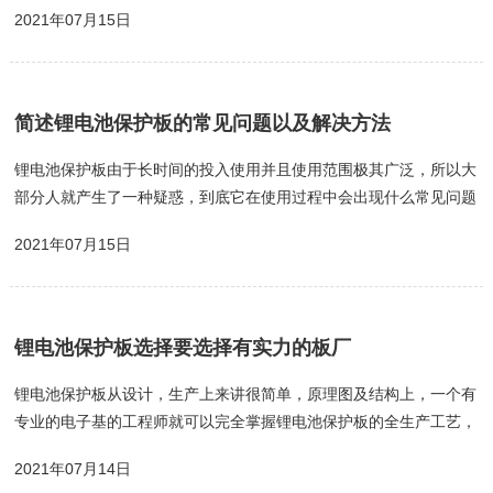
1、接线顺序：在锂电池保护板组装与电芯组装时，锂电池保护板排
2021年07月15日
线（检测线）需要与电芯正确焊接，再将保护板的B-与电芯总负极焊
接起来，然后将排线（检测线）排插插入电池保护板上的针座。2、
在作业过程中作业人员一定要遵循锂电池保护板公司的规格书中电气
参数与使用条件，不得违背规格书中电气参数与使用条件而使用，否
简述锂电池保护板的常见问题以及解决方法
则容易损坏电池保护板，进而损坏电池组，从而给自己造成人身安全
与财产损失。3、在...
锂电池保护板由于长时间的投入使用并且使用范围极其广泛，所以大
部分人就产生了一种疑惑，到底它在使用过程中会出现什么常见问题
以及相对应的解决方法呢？锂电池保护板是电子元器件和PCB组成，
2021年07月15日
在一定温湿环境下时刻准备监护电芯的电压以及充放回路的电流，及
时控制电流回路的通断的一种电路板。既然锂电池保护板这么重要，
那么我们应该了解一些保护板常见问题。1.MOS内阻比较稳定,出现
内阻大情况,首先应该考虑是不是元器件FUSE或PTC的内阻过大了
锂电池保护板选择要选择有实力的板厂
去，如果元器件FUSE或PTC阻值没有变化，则查看保护板结构检测
P+、...
锂电池保护板从设计，生产上来讲很简单，原理图及结构上，一个有
专业的电子基的工程师就可以完全掌握锂电池保护板的全生产工艺，
以及制造过成，需要的测试设备和生产线也很简单，固现在市场有很
2021年07月14日
多小工厂，小企业在做电池保护板的。从价格上来讲，小工厂更具备